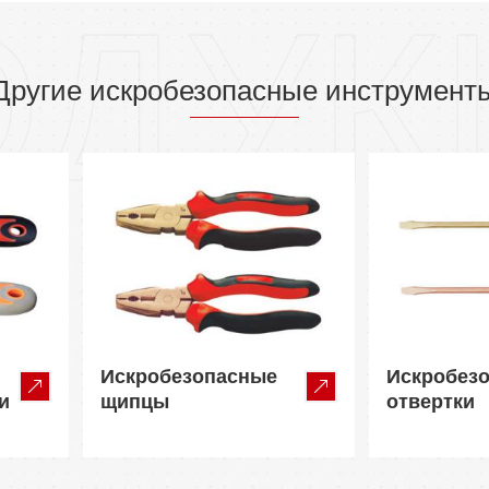
ОДУК
Другие искробезопасные инструмент
Искробезопасные
Искробез
и
щипцы
отвертки