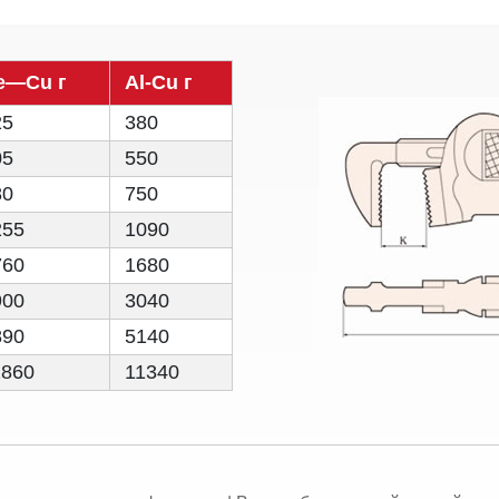
e—Cu г
Al-Cu г
25
380
05
550
80
750
255
1090
760
1680
900
3040
890
5140
1860
11340