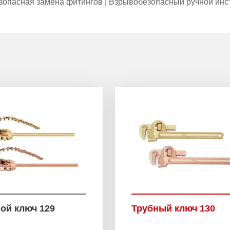
зопасная замена фитингов | Взрывобезопасный ручной инс
ой ключ 129
Трубный ключ 130