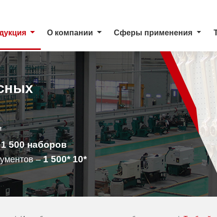
дукция
О компании
Сферы применения
сных
²
1 500
наборов
–
1 500
* 10*
рументов –